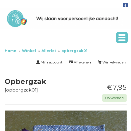
Home
Winkel
Allerlei
opbergzak01
Mijn account
Afrekenen
Winkelwagen
Opbergzak
€7,95
[
opbergzak01
]
Op voorraad