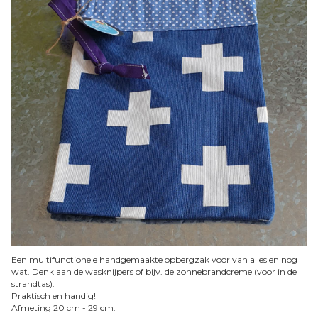
Een multifunctionele handgemaakte opbergzak voor van alles en nog
wat. Denk aan de wasknijpers of bijv. de zonnebrandcreme (voor in de
strandtas).
Praktisch en handig!
Afmeting 20 cm - 29 cm.