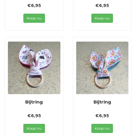
€6,95
€6,95
Koop nu
Koop nu
Bijtring
Bijtring
€6,95
€6,95
Koop nu
Koop nu