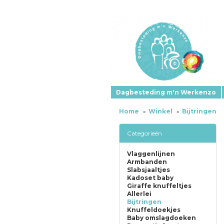
Dagbesteding m'n Werkenzo
Home
Winkel
Bijtringen
Categorieën
Vlaggenlijnen
Armbanden
Slabsjaaltjes
Kadoset baby
Giraffe knuffeltjes
Allerlei
Bijtringen
Knuffeldoekjes
Baby omslagdoeken