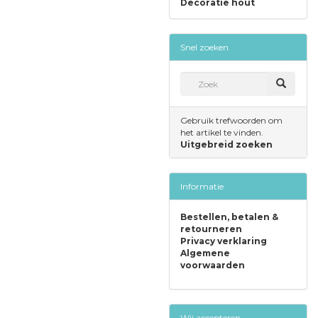
Decoratie hout
Snel zoeken
Gebruik trefwoorden om
het artikel te vinden.
Uitgebreid zoeken
Informatie
Bestellen, betalen &
retourneren
Privacy verklaring
Algemene
voorwaarden
Wij accepteren