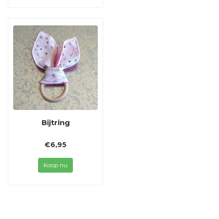
Bijtring
€6,95
Koop nu