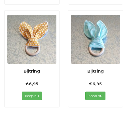
Bijtring
Bijtring
€6,95
€6,95
Koop nu
Koop nu