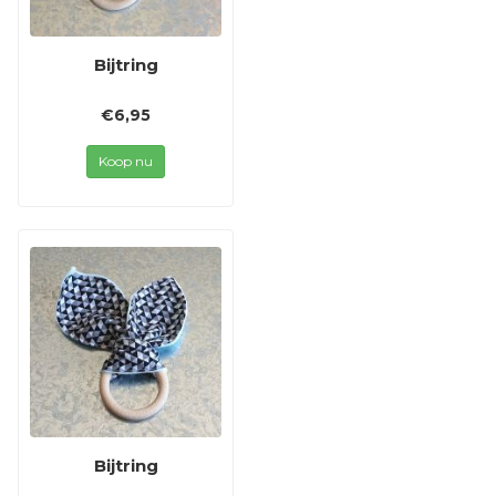
Bijtring
€6,95
Koop nu
Bijtring