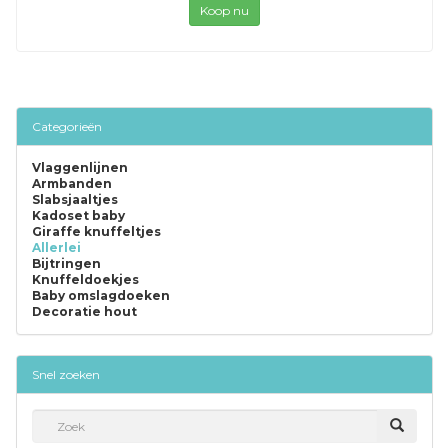
Koop nu
Categorieën
Vlaggenlijnen
Armbanden
Slabsjaaltjes
Kadoset baby
Giraffe knuffeltjes
Allerlei
Bijtringen
Knuffeldoekjes
Baby omslagdoeken
Decoratie hout
Snel zoeken